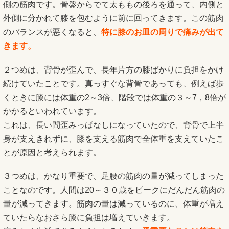
側の筋肉です。骨盤からでて太ももの後ろを通って、内側と
外側に分かれて膝を包むように前に回ってきます。この筋肉
のバランスが悪くなると、
特に膝のお皿の周りで痛みが出て
きます。
２つめは、背骨が歪んで、長年片方の膝ばかりに負担をかけ
続けていたことです。真っすぐな背骨であっても、例えば歩
くときに膝には体重の2～3倍、階段では体重の３～7，8倍が
かかるといわれています。
これは、長い間歪みっぱなしになっていたので、背骨で上半
身が支えきれずに、膝を支える筋肉で全体重を支えていたこ
とが原因と考えられます。
３つめは、かなり重要で、足腰の筋肉の量が減ってしまった
ことなのです。人間は20～３０歳をピークにだんだん筋肉の
量が減ってきます。筋肉の量は減っているのに、体重が増え
ていたらなおさら膝に負担は増えていきます。